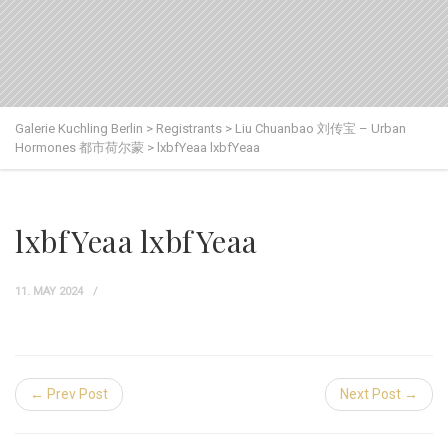
Galerie Kuchling Berlin
>
Registrants
>
Liu Chuanbao 刘传宝 – Urban
Hormones 都市荷尔蒙
>
lxbfYeaa lxbfYeaa
lxbfYeaa lxbfYeaa
11. MAY 2024
← Prev Post
Next Post →