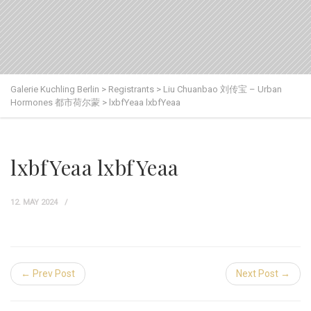
Galerie Kuchling Berlin
>
Registrants
>
Liu Chuanbao 刘传宝 – Urban
Hormones 都市荷尔蒙
>
lxbfYeaa lxbfYeaa
lxbfYeaa lxbfYeaa
12. MAY 2024
← Prev Post
Next Post →