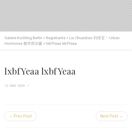
Galerie Kuchling Berlin
>
Registrants
>
Liu Chuanbao 刘传宝 – Urban
Hormones 都市荷尔蒙
>
lxbfYeaa lxbfYeaa
lxbfYeaa lxbfYeaa
12. MAY 2024
← Prev Post
Next Post →