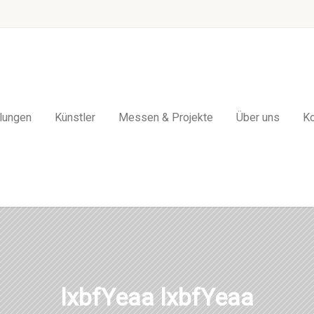
lungen
Künstler
Messen & Projekte
Über uns
Ko
lxbfYeaa lxbfYeaa