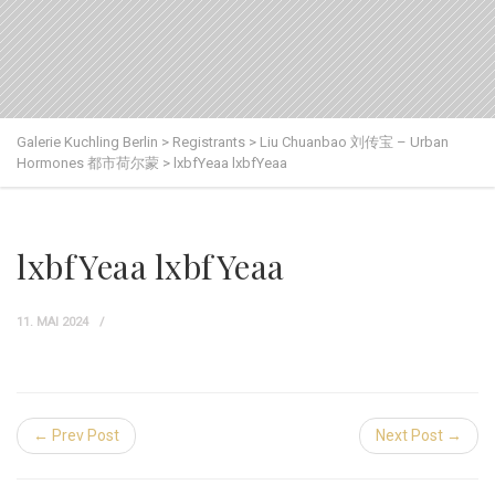
Galerie Kuchling Berlin
>
Registrants
>
Liu Chuanbao 刘传宝 – Urban
Hormones 都市荷尔蒙
>
lxbfYeaa lxbfYeaa
lxbfYeaa lxbfYeaa
11. MAI 2024
← Prev Post
Next Post →