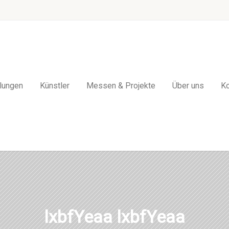
lungen
Künstler
Messen & Projekte
Über uns
Ko
lxbfYeaa lxbfYeaa