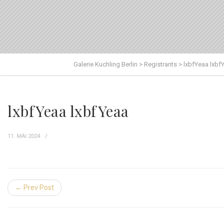
Galerie Kuchling Berlin
>
Registrants
>
lxbfYeaa lxbf
lxbfYeaa lxbfYeaa
11. MAI 2024
← Prev Post