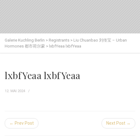
Galerie Kuchling Berlin
>
Registrants
>
Liu Chuanbao 刘传宝 – Urban
Hormones 都市荷尔蒙
>
lxbfYeaa lxbfYeaa
lxbfYeaa lxbfYeaa
12. MAI 2024
← Prev Post
Next Post →